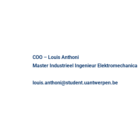
COO – Louis Anthoni
Master Industrieel Ingenieur Elektromechanica
louis.anthoni@student.uantwerpen.be